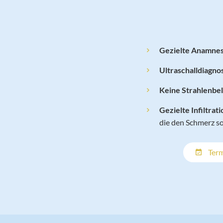
Gezielte Anamne

Ultraschalldiagno

Keine Strahlenbe

Gezielte Infiltrat

die den Schmerz so
Term
