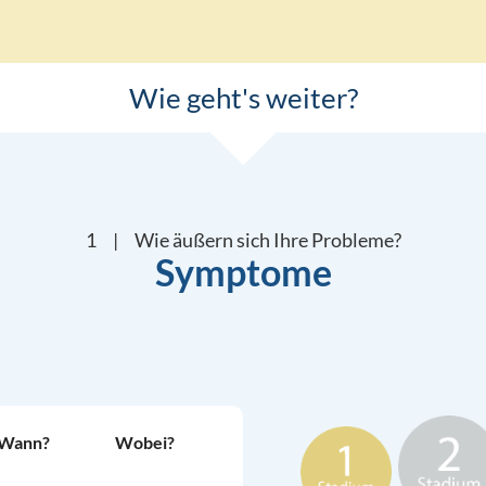

Wie geht's weiter?
1 | Wie äußern sich Ihre Probleme?
Symptome
Wann?
Wobei?