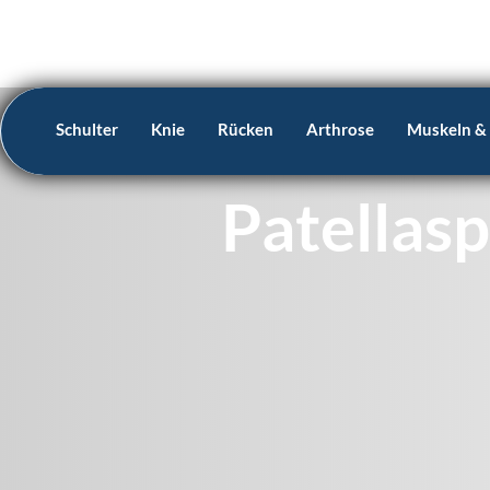
Schulter
Knie
Rücken
Arthrose
Muskeln &
Patellas
Symptome

Untersuchung

Prognose

Behandlung

Häufige Fragen
