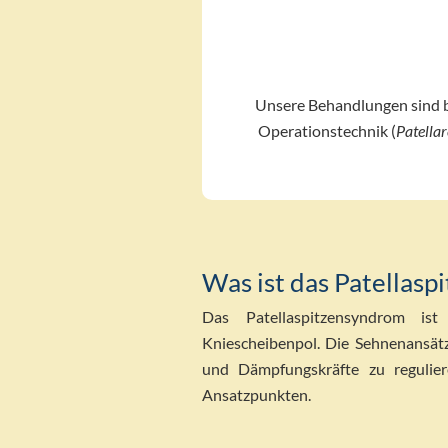
Unsere Behandlungen sind bi
Operationstechnik (
Patellar
Was ist das Patellas
Das Patellaspitzensyndrom is
Kniescheibenpol. Die Sehnenansätz
und Dämpfungskräfte zu regulier
Ansatzpunkten.